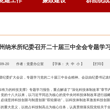
党建工作
廉政建设
群团统战
州纳米所纪委召开二十届三中全会专题学
9-20
作者：党委办公室
【字体：
大
中
小
】
【打印】
作例会暨纪委扩大会议，专题学习党的二十届三中全会精神。会议由纪委书记
加有力的科技支撑》专题学习报告，重点解读了“深化科技体制改革”章节
。党的十八大以来，以习近平同志为核心的党中央对科技体制改革进行战
必须坚持科技创新与制度创新“双轮驱动”，以科技体制改革激发科技创
革的重大意义，以抢占科技制高点为核心任务，认真贯彻落实院党组关于