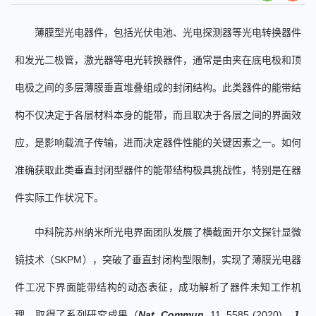
薄膜型光电器件，包括光伏电池
、
光电探测器等光电转换器件
和发光二极管，激光器等电光转换器件，通常是由夹在底电极和顶
电极之间的多层薄膜垂直堆叠组成的封闭结构。此类器件的能带结
构不仅决定于各层材料本身的能带，而且取决于各层之间的界面效
应，是影响载流子传输，进而决定器件性能的关键因素之一。如何
准确获取此类垂直封闭型器件的能带结构极具挑战性，特别是在器
件实际工作状况下。
中科院苏州纳米所
光电
界面
团队发展了横截面开尔文探针显微
镜技术（
SKPM
），突破了垂直封闭构型限制，实现了薄膜光电器
件工况下界面能带结构的动态表征，成功解析了器件未知工作机
理，取得了系列研究成果（
Nat. Commun
.
11, 5585 (2020)
，
J.