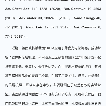
Am. Chem. Soc.
142, 18281 (2020)
，
Nat. Commun
.
10, 4593
(2019)
，
Adv. Mater.
30, 1802490 (2018)
，
Nano Energy
40,
454 (2017)
，
Nano Lett.
17, 3231 (2017)
，
Nat. Commun.
6,
7745 (2015)
）。
近期，该团队将横截面
SKPM
应用于薄膜光电探测器，成功解
析了器件的倍增机理。利用溶液工艺制备的薄膜型光电探测器不仅
具有成本低、重量轻、柔性等优势，而且展现出较高的增益，有时
甚至超过商品化的雪崩二极管，引起了广泛关注。但是，此类器件
的倍增机理一直以来存在争议，主要瓶颈在于缺乏有效的实验论
证。该团队通过横截面
SKPM
动态追踪了暗态
、
光照和反偏压下器
件能带结构的演化过程，证实界面电荷陷阱，光照和反偏压三者协