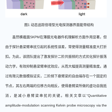
图
1
动态追踪倍增型光电探测器界面能带结构
虽然横截面
SKPM
在薄膜光电器件机理解析方面作用显著，但
由于探针悬梁臂串扰引起的系统性误差，常使得测量精准度大打折
扣。为此，该团队提出了激发探针二阶共振频的方式优化探针振荡
动力学，有效抑制悬梁臂串扰效应，从而大幅提高测量精准度。通
过有限元数值模拟证实，二阶频下悬臂梁的自由端存在一个固定的
节点，其左右两端的位移方向相反，使得悬臂梁所做的虚功自我抵
消，是减小悬臂梁串扰的关键。
相关文章以
“Quantitative
amplitude-modulation scanning Kelvin probe microscopy via the