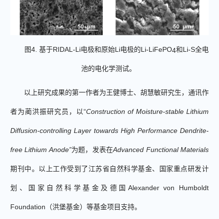
图
4.
基于
RIDAL-Li
电极和原始
Li
电极的
Li-LiFePO
和
Li-S
全电
4
池的电化学测试。
以上研究成果的第一作者为王健博士
、
胡慧敏
研究生，
通讯作
者为蔺洪振研究员，以
“
Construction of Moisture-stable Lithium
Diffusion-controlling Layer towards High Performance Dendrite-
free Lithium Anode”
为题，发表在
Advanced Functional Materials
期刊中。以上
工作受到了
江苏省自然科学基金、
国家重点研发计
划、国家自然科学基金及德国
Alexander von Humboldt
Foundation
（洪堡基金）等基金项目支持。