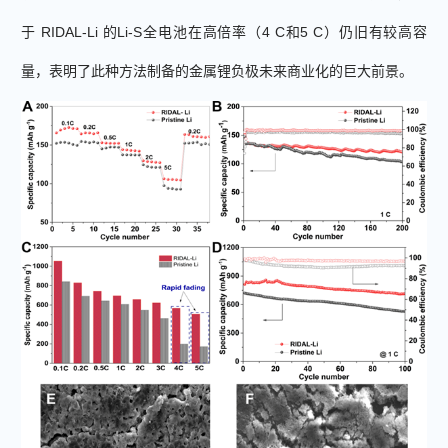
于
RIDAL-Li
的
L
i-S
全电池
在
高
倍率
（
4 C
和
5 C
）
仍旧有
较高
容
量，
表明
了此种
方法
制备的
金属锂负极未来商业化的巨大前景。