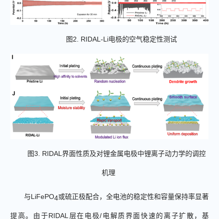
图
2. RIDAL-Li
电极的空气稳定性测试
图
3. RIDAL
界面性质及对锂金属电极中锂离子动力学的调控
机理
与
LiFePO
或硫正极配合，全电池的稳定性和容量保持率显著
4
提高。
由于
RIDAL
层在
电极
/
电解质界面
快速
的
离子扩散
，
基