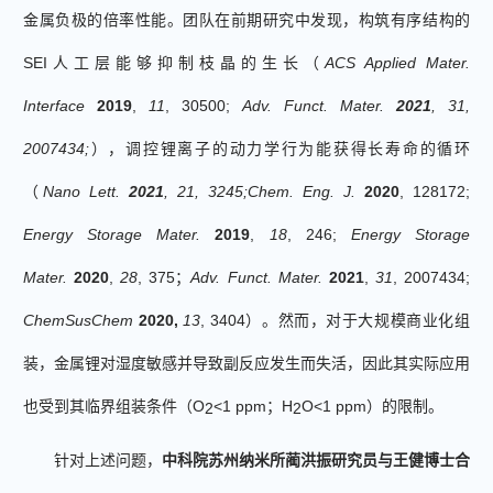
金属负极的倍率性能。
团队
在前期
研究
中发现
，
构筑有序结构的
SEI
人工层能够抑制枝晶的生长（
ACS Applied Mater.
Interface
2019
,
11
, 30500
;
Adv. Funct. Mater.
2021
, 31,
2007434;
），调控锂离子的动力学行为能获得长寿命的循环
（
Nano Lett.
2021
, 21, 3245
;
Chem. Eng. J.
2020
, 128172;
Energy Storage Mater.
2019
,
18
, 246;
Energy Storage
Mater.
2020
,
28
, 375
；
Adv. Funct. Mater.
2021
,
31
, 2007434;
ChemSusChem
2020,
13
, 3404
）。然而，
对于大规模商业化
组
装
，
金属锂
对
湿度
敏感并导致副反应
发生而失活
，
因此其实
际应用
也受到其临界组装条件（
O
<1 ppm
；
H
O<1 ppm
）的限制。
2
2
针对上述问题，
中科院苏州纳米所蔺洪振研究员
与
王健博士
合