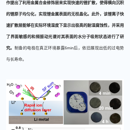
作提出了利用金属合金修饰层来实现快速的锂扩散，
使
得
横向沉积
的锂原子均匀化，实现锂金属表面的无枝晶化。
此外，该锂离子快
速扩散层能够在实际环境湿度下显示出极高的耐湿腐蚀性，并采用
了界面敏感的和频振动光谱对其表面的水分子吸附状态进行了研
究。
制备的电极在真正
环境
暴露
6
min
后，依旧展现出低的过电势
与长寿命
。