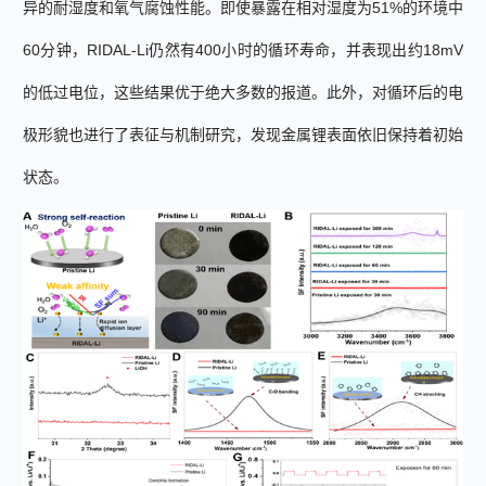
异的耐湿度和氧气腐蚀性能。即使暴露在相对湿度为
51%
的环境中
60
分钟，
RIDAL-Li
仍然
有
400
小时
的
循环寿命，并表现出约
18mV
的低过电位，
这些结果优于
绝大多数的报道
。此外
，
对循环后的电
极形貌也进行了表征与机制研究，发现金属锂表面依旧保持着初始
状态。