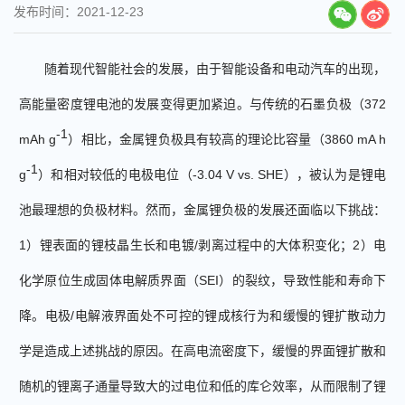
发布时间：2021-12-23
随着现代智能社会的发展，由于智能设备和电动汽车的出现，
高能量密度锂电池
的发展
变得更加紧迫。与传统的石墨负极（
372
-1
mAh g
）相比，金属锂
负极具有
较高的理论比容量（
3860 mA h
-1
g
）和相对较低的电极电位（
-3.04 V vs. SHE
），被认为是锂电
池最理想的负极材料。然而，金属锂负极的
发展还面临以下
挑战：
1
）锂表面的锂枝晶生长和电镀
/
剥离过程中的大体积变化；
2
）
电
化学原位生成
固体电解质界面（
SEI
）的裂纹，导致性能和寿命下
降。电极
/
电解
液
界面处不可控的锂成核行为和缓慢的锂扩散动力
学是造成上述挑战的原因。在高电流密度下，
缓慢
的界面锂扩散和
随机的锂离子通量导致大的过电位和低的库仑效率，从而限制了锂