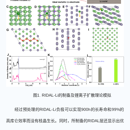
图
1. RIDAL-Li
的制备及
锂离子扩散
理论模拟
经过预处理的
RIDAL-Li
负极可以实现
900h
的长寿命和
99%
的
高库仑效率而没有枝晶生长。
同时，所制备的
RIDAL
层还显示出优