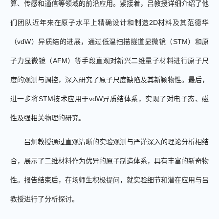
算、传感和通信等领域的前沿应用。紧接着，吕教授详细介绍了他
们团队近年来在原子水平上精确设计和制造
2
D
材料及其范德华
（
vd
W
）异质结的进展，通过低温扫描隧道显微镜（
S
TM
）和原
子力显微镜（
A
FM
）等手段直观对新兴二维量子材料进行原子尺
度的观测与调控，深入研究了原子尺度缺陷及其新颖物性。最后，
进一步将
S
TM
技术应用于
v
dW
异质结体系，实现了对电子态、磁
性及强相关物理的研究。
吕炯教授通过直观清晰的实验观测与严谨深入的理论分析相结
合，展示了二维材料作为优异的原子制造体系，具有丰富的新奇物
性。报告结束后，在场师生积极提问，就实验细节和潜在应用与吕
教授进行了分析探讨。