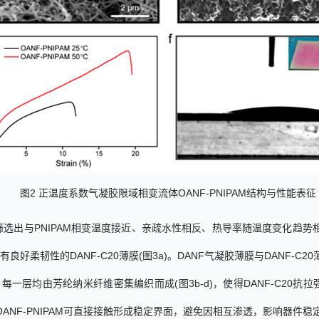
图
2
正温度系数气凝胶限域相变流体
OANF-PNIPAM
结构与性能表征
筛选出与
PNIPAM
相变温度接近、亲疏水性相反、热导率随温度变化趋势
有良好柔韧性的
DANF-C20
薄膜
(
图
3a
)
。
DANF
气凝胶薄膜与
DANF-C20
，每一层均由芳纶纳米纤维密集编织而成
(
图
3b-d
)
，使得
DANF-C20
抗拉
OANF-PNIPAM
可直接接触形成稳定界面，避免因相互渗透，影响器件稳