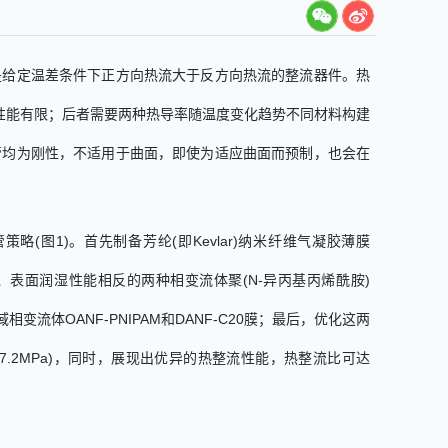
是给定温差条件下正方向热流大于反方向热流的整流器件。热
性能有限；后者需要两种热导率随温度变化趋势不同材料构建
管均为刚性，不适用于曲面，即使为适应曲面而预制，也会在
管策略
(
图
1
)
。首先
制备芳纶
(
即
Kevlar
)
纳米纤维气凝胶
薄
膜
、表面润湿性能相反的两种相变流体
聚
(
N-
异丙基丙烯酰胺
)
域相变流体
OANF-PNIPAM
和
DANF-C20
膜
；
最后，优化这两
7.2MPa
)
，
同时，展现出优异的热整流性能，
热整流比
可达