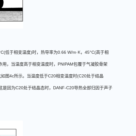
°C
(
低于相变温度
)
时，热导率为
0.66
W/
m
·
K
，
45
°C
(
高于相
作用，当温度高于相变温度时，
PNIPAM
包覆于气凝胶骨架
化如图
4c
所示。当温度低于
C20
相变温度时
(C20
处于结晶
这是因为
C20
处于结晶态时，
DANF-C20
导热全部归因于声子