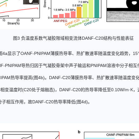
图
3
负温度系数气凝胶限域相变流体
DANF-C20
结构与性能表征
图
4
a
显示了
OANF-PNIPAM
薄膜热导率、热扩散速率随温度变化趋势，
15
F-PNIPAM
导热归因于气凝胶骨架中声子输运和
PNIPAM
溶液中分子相互
IPAM
热导率提高
(
图
4b)
。
DANF-C20
薄膜热导率、热扩散速率随温度变
0
相变温度时
(C20
处于熔融态
)
，
DANF-C20
的热导率降低至
0.10W/
m
·
K
，
分子相互作用，故
DANF-C20
热导率降低
(
图
4d)
。