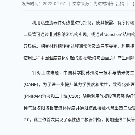
发布时间：2022-02-07 | 文章来源：先进材料部 吕婧 | 
利用热整流器件对热量进行控制，使其按需、有序传输
二极管可通过非对称纳米结构实现，或通过
“
Junction
”结构
异质结。相变材料相转变过程通常涉及热导率突变，利用相
使用过程中因温度变化引起的膨胀
/
收缩与曲面之间产生间隙
针对
上述难题，中国科学院苏州纳米技术与纳米仿生
(
OANF)
，为了进一步提升其力学强度和柔性，
致密化
处理
(
PNIPAM
)
溶液和二十烷
(
C20
)
；随后利用气凝胶薄膜强毛细
种气凝胶限域相变流体厚度并通过彼此接触构筑出
热二极
2.0
。
此
工作
首次实现了柔性热二极管制备
，
将加速热二极管