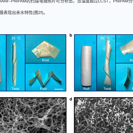
OANF-PNIPAM
的扫描电镜照片可分析出，当温度超过
LCST
，
PNIPAM
分
膜表现出亲水特性
(
图
2f
)
。