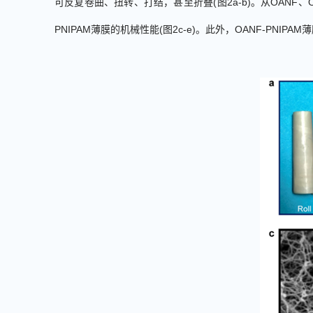
可反复卷曲、扭转、打结，甚至折叠
(
图
2a-b
)
。从
OANF
、
PNIPAM
薄膜的机械性能
(
图
2c-e
)
。此外，
OANF-PNIPAM
薄