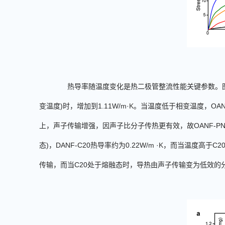
热导率随温度变化是热二极管整流性能关键参数。
变温度
)
时，增加到
1.11
W/
m
·
K
。当温度低于相变温度，
OAN
上，声子传输增强，因声子比分子传热更有效，故
OANF-PN
态
)
，
DANF-C20
热导率约为
0.22W/
m
·
K
，而当温度高于
C2
传输，而当
C20
处于熔融态时，导热由声子传输变为低效的