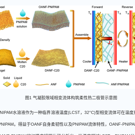
图
1
气凝胶限域相变流体构筑柔性热二极管示意图
NIPAM
水溶液作为一种临界溶液温度
(LCST
，
32
°C
)
型相变流体可在温度
PNIPAM
。得益于
OANF
自身柔韧性以及
PNIPAM
流体特性，
OANF-PNIP