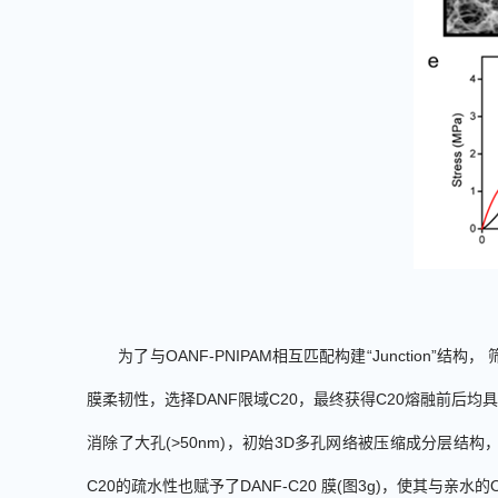
为了与
OANF-PNIPAM
相互匹配构建“
Junction
”结构， 
膜柔韧性，选择
DANF
限域
C20
，最终获得
C20
熔融前后均具
消除了大孔
(>50nm)
，初始
3D
多孔网络被压缩成分层结构
C20
的疏水性也赋予了
DANF-C20
膜
(
图
3g
)
，使其与亲水的