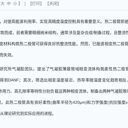
【
大
中
小
】 | 【
打印
】 【
关闭
】
，对提高能源利用率、实现高精度温度控制具有重要意义。热二极管即
构筑而成，前者需要精细纳米结构，通常涉及复杂合成
/
制备过程，且整流
变材料构筑热二极管可获得良好热整流性能。然而，已报道相变热二极
而失效。
研究所气凝胶团队，
提出了气凝胶薄膜限域相变流体构筑柔性热二极
得到
DANF
；其次，筛选出相变温度接近、热导率随温度变化趋势相反
作用力、高孔隙率等特性分别负载这两种相变流体，
制备
出两种气凝胶限
管
。此热二极管具有良好
柔性
(
曲率半径为
420μm
)
和
力学强度
(
抗拉强度
≥
从理论研究到实际应用的进程
。