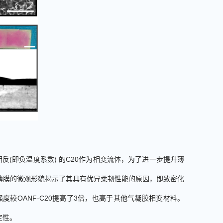
相反
(
即负温度系数
)
的
C20
作为相变流体，为了进一步提升薄
薄膜的微观形貌揭示了其具有优异柔韧性能的原因，即致密化
强度较
OANF-C20
提高了
3
倍，也高于其他气凝胶相变材料。
定性。