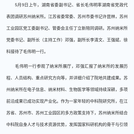
5
月
9
日
上午
，湖南省
委
副书记
、省长
毛伟明
率湖南省党政代
表团
调研苏州纳米所。
江苏省委常委、
苏州市委书记许昆林，苏州
工业园区
党工委副书记、管委会
主任丁立新陪同调研。苏州纳米所
党委
书记
、副所长（主持工作）
邓强
，
副
所长
李清文、
王强斌、
徐
科接待了毛伟明一行。
毛伟明一行参观了纳米所展厅，邓强
汇报
了纳米所的发展历
程、人员结构、重点研究方向
等
，并详细介绍了院地共建成果
。
苏
州纳米所在电子信息、纳米材料、生物医学等领域持续深耕，多项
前沿成果已成功实现产业化。
作为一家年轻的中科院研究所，在江
苏省、苏州市、苏州工业园区的多方政策支持下，苏州纳米所结合
中科院自身人才与技术资源优势，发挥国家科研机构的骨干与引领