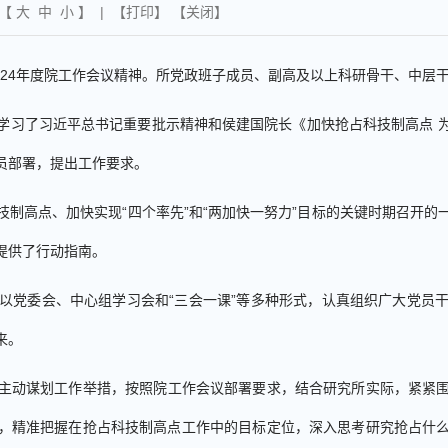
 【
大
中
小
】 | 【
打印
】 【
关闭
】
24
年度院工作会议精神。所党政班子成员、副高及以上科研骨干、中层
学习了习近平总书记重要批示精神和侯建国院长《加快抢占科技制高点 
员部署，提出工作要求。
制高点、加快实现“四个率先”和“两加快一努力”目标的关键时期召开
提供了行动指南。
以党委会、中心组学习会和“三会一课”等多种形式，认真组织广大党员
来。
主动谋划工作举措，按照院工作会议部署要求，结合研究所实际，紧紧
，精准把握在抢占科技制高点工作中的目标定位，深入思考研究抢占什