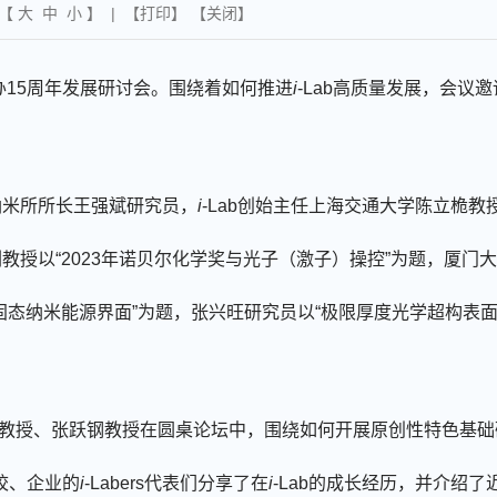
 【
大
中
小
】 | 【
打印
】 【
关闭
】
办
15
周年发展研讨会
。
围绕着如何推进
i
-Lab
高质量发展，会议邀
纳米所所长王强斌研究员，
i
-Lab
创始主任
上海交通大学陈立桅教
刚教授以
“
2023
年诺贝尔化学奖与光子（激子）操控
”为题，厦门
“固态纳米能源界面”为题，张兴旺研究员以“极限厚度光学超构表
教授、张跃钢教
授
在
圆桌论坛
中，
围绕如何开展原创性特色基础
校、企业的
i
-Labers
代表
们
分享了在
i
-Lab
的成长经历，并介绍
了