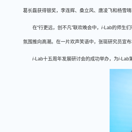
葛长磊获得
银奖，
李连辉、桑立风、唐凌飞和杨雪晴
在
“行更远，创不凡”联欢晚会中，
i
-Lab
的师生们
氛围推向高潮。
在一片欢声笑语中，张珽研究员宣布
i
-Lab
十五周年发展研讨会
的成功举办，
为
i
-Lab