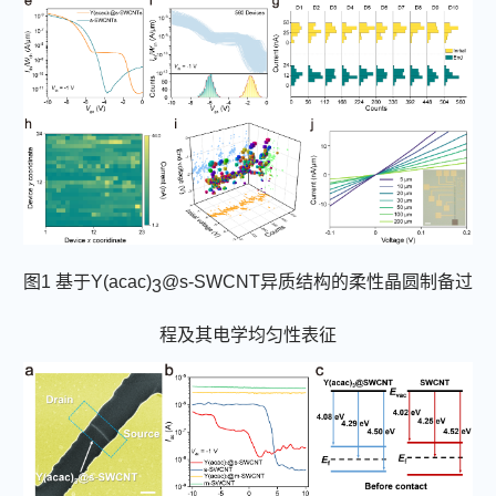
图
1
基于
Y(acac)
@s-SWCNT
异质结构的柔性晶圆制备过
3
程及其电学均匀性表征