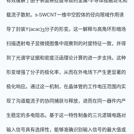
有效缓解了由于表面悬挂键导致的金属
-
半导体接触退化和
载流子散射。
s-SWCNT
一维中空腔体的径向限域作用诱
导了封装
Y(acac)
分子的形变。这一解释与高角环形暗场
3
扫描透射电子显微镜图像中观察到的衬度特征一致，并得
到了光谱学证据和密度泛函理论计算的进一步支持。这种
形变增强了分子的极化率，从而在外电场下产生更显著的
极化响应。通过这一机制，在晶体管的工作电压范围内实
现了沟道载流子的协同捕获与释放，进而在同一器件内产
生稳定的多电阻态。基于这一特性制备的三元逻辑电路对
输入信号具有选择性，能够准确识别输入信号的最大值或