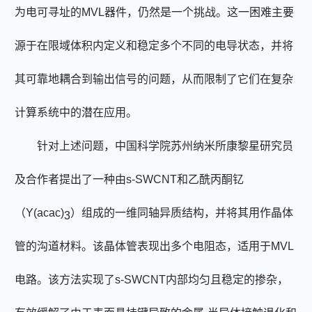
为电可寻址的
MVL
器件，仍然是一个挑战。这一困难主要
源于在限域体积内定义和稳定多个不同的电导状态，并将
其可靠地耦合到输出信号的问题，从而限制了它们在复杂
计算系统中的潜在应用。
针对上述问题，中国科学院苏州纳米所康黎星研究员
及合作者提出了一种由
s-SWCNT
和乙酰丙酮钇
（
Y(acac)
）组成的一维同轴异质结构，并将其用作晶体
3
管的沟道材料。该晶体管表现出多个电阻态，适用于
MVL
电路。该方法实现了
s-SWCNT
内部均匀且稳定的掺杂，