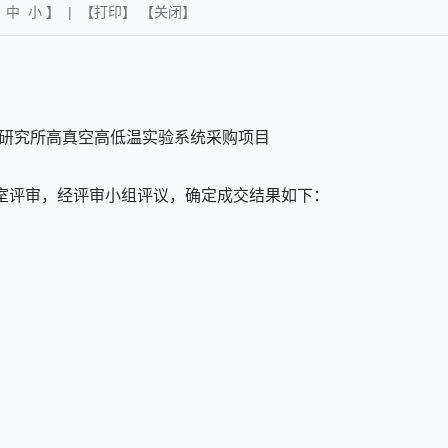
中
小
】 | 【
打印
】 【
关闭
】
研究所高真空高低温实验系统采购项目
室评审，经评审小组评议，确定成交结果如下：