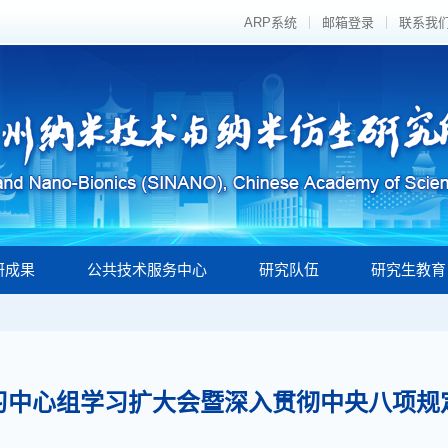
ARP系统
邮箱登录
联系我
研成果
公共技术服务中心
研究队伍
研究生教育
习中心组学习扩大会暨深入贯彻中央八项规