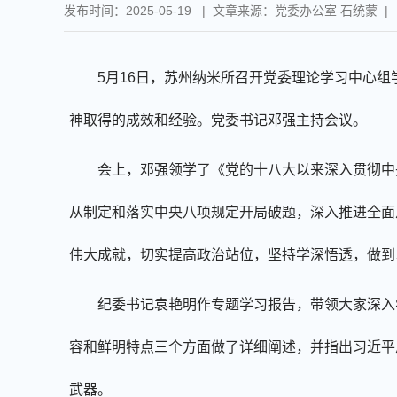
发布时间：2025-05-19 | 文章来源：党委办公室 石统蒙 |
5月16日，苏州纳米所召开党委理论学习中心
神取得的成效和经验。党委书记邓强主持会议。
会上，邓强领学了《党的十八大以来深入贯彻中
从制定和落实中央八项规定开局破题，深入推进全面
伟大成就，切实提高政治站位，坚持学深悟透，做到
纪委书记袁艳明作专题学习报告，带领大家深入
容和鲜明特点三个方面做了详细阐述，并指出习近平
武器。