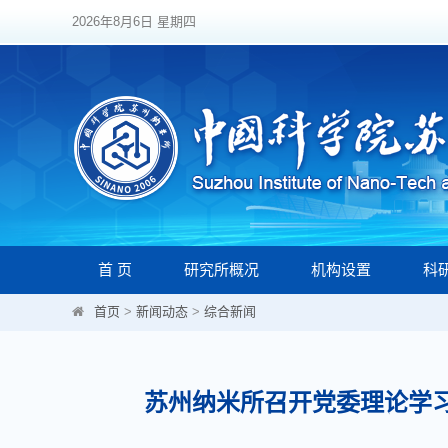
2026年8月6日 星期四
首 页
研究所概况
机构设置
科
首页
>
新闻动态
>
综合新闻
苏州纳米所召开党委理论学