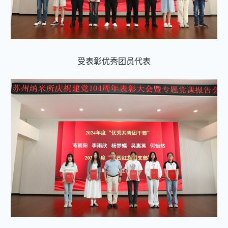
受表彰优秀团员代表