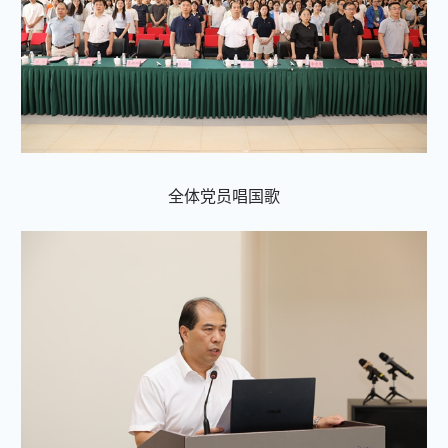
全体党员唱国歌