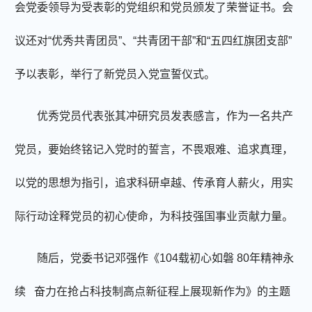
会党委领导为受表彰的党组织和党员颁发了荣誉证书。会
议还对“优秀共青团员”、“共青团干部”和“五四红旗团支部”
予以表彰，举行了新党员入党宣誓仪式。
优秀党员代表张其冲研究员发表感言，作为一名共产
党员，要始终铭记入党时的誓言，不畏艰难、追求真理，
以党的思想为指引，追求科研卓越、传承育人薪火，用实
际行动诠释党员的初心使命，为科技强国事业贡献力量。
随后，党委书记邓强作《104载初心如磐 80年精神永
续 奋力在抢占科技制高点新征程上展现新作为》的主题