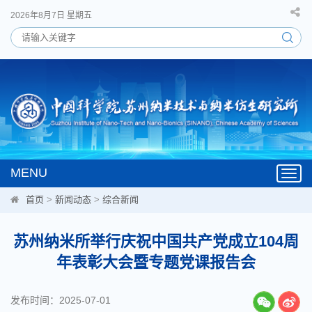
2026年8月7日 星期五
MENU
Toggl
navig
首页
>
新闻动态
>
综合新闻
苏州纳米所举行庆祝中国共产党成立104周
年表彰大会暨专题党课报告会
发布时间：2025-07-01