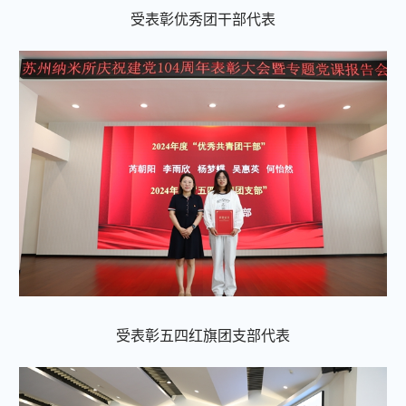
受表彰优秀团干部代表
受表彰五四红旗团支部代表