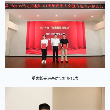
受表彰先进基层党组织代表