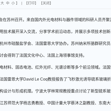
【
大
中
小
】 | 【
打印
】 【
关闭
】
会在苏州召开。来自国内外光电材料与器件领域的科研人员齐聚
用技术展开深入交流，分享学术前沿动态，并展示多项技术创新
杭州市硅酸盐学会、
法国
雷恩大学协办。苏州纳米所骆群研究员
讨会得到
了
法国文化中心、法国上海领事馆支持。
电材料、固态电池、红外光纤、光谱诊断等多个前沿领域。法国
法国雷恩大学
David Le Coq
教授报告了飞秒激光诱导硫系玻璃折
构设计与形成机理。宁波大学林常规教授重点讨论了新型硫系玻
江苏师范大学杨志勇教授、中国计量大学蔡沐之副教授、东南大