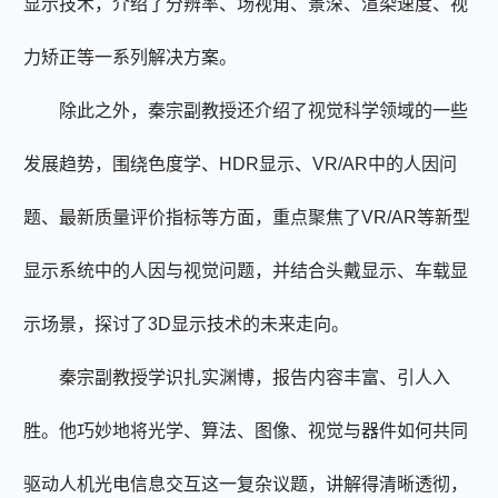
显示技术，介绍了分辨率、场视角、景深、渲染速度、视
力矫正等一系列解决方案。
除此之外，秦宗副教授还介绍了视觉科学领域的一些
发展趋势，
围绕
色度学、
HDR
显示、
VR/AR
中的人因问
题、最新质量评价指标等方面，
重点聚焦
了
VR/AR
等新型
显示系统中的人因与视觉问题，
并结合
头戴显示、车载显
示场景
，探讨
了
3D
显示技术的未来走向。
秦宗副教
授学识扎实渊博，报告内容丰富、引人入
胜。
他巧妙地将光学、算法、图像、视觉与器件如何共同
驱动人机光电信息交互这一复杂议题，讲解得清晰透彻，