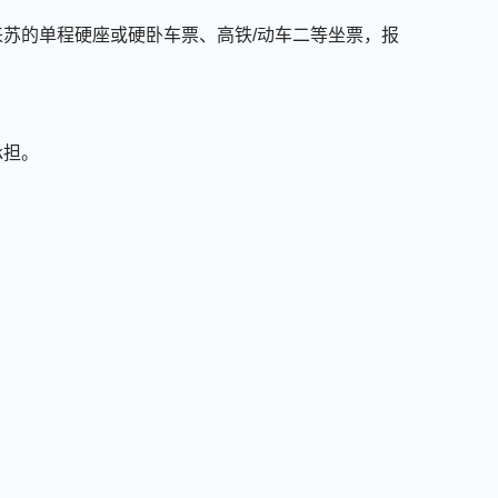
来苏的单程硬座或硬卧车票、高铁/动车二等坐票，报
承担。