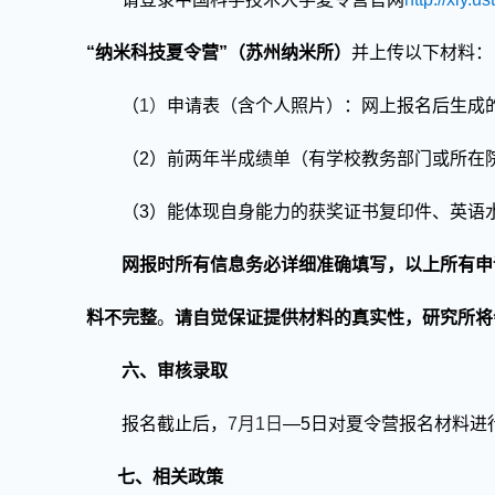
“纳米科技夏令营”（苏州纳米所）
并上传
以下材料
：
（
1
）
申请表（含个人照片）：
网上报名后生成
（
2
）前两年半成绩单（有学校教务部门或所在
（
3
）能体现自身能力的获奖证书复印件、英语
网报时所有信息务必详细准确填写，以上所有申
料不完整
。
请自觉保证提供材料的真实性，研究所将
六
、
审核
录取
报名
截止后，
7
月
1
日
—
5
日对夏令营报名材料进
七、相关政策