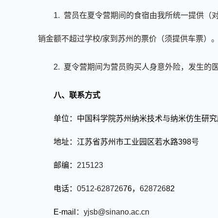
1. 营员在夏令营期间的食宿由我所统一提供
销金额不超过学校/家到苏州的票价（须提供车票）
2. 夏令营期间为营员购买人身意外险，发生
八
、联系方式
单位：中国科学院苏州纳米技术与纳米仿生研究
地址：
江苏省苏州市
工业园区若水路
398
号
邮编：
215123
电话：
0512-628726
76
，
628726
82
E-mail
：
yjsb@sinano.ac.cn