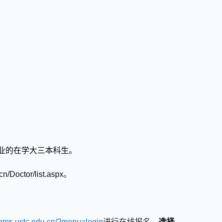
业的在学大三本科生。
.cn/Doctor/list.aspx
。
/tqms.ustc.edu.cn/?menu=login
进行在线报名，
选择