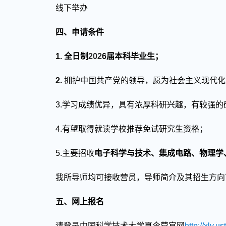
线下举办
四
、申请条件
1.
全日制
202
6
届本科毕业生；
2.
拥护中国共产党的领导，愿为社会主义现代化
3
.
学习成绩优异，具有浓厚科研兴趣，有较强的
4
.
有望取得就读学校推荐免试研究生资格；
5
.
主要招收
电子科学与技术、
集成电路、
物理学
我所导师均可接收营员，导师简介及其招生方向
五
、
网上报名
请登录中国科学技术大学夏令营官网
http://xly.u