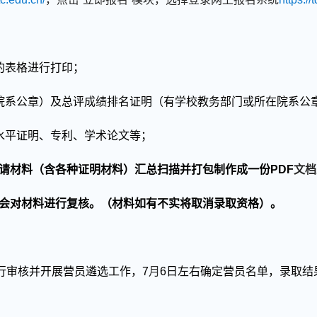
的表格
进行
打印；
院系公章）
及
总评成绩排名证明（有学校教务部门或所在院系公
水平证明、
专利、
学术论文等
；
请材料
（含各种证明材料）汇总
扫描
并
打包制作成一份
PDF
文档
会对材料进行复核。（材料如有不实将取消录取资格）。
行审核并开展营员遴选工作
，
7
月
6
日左右确定营员名单，
录取结