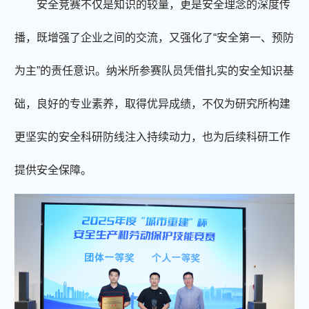
安全竞赛不仅是知识的较量，更是
安全理念的深度传
播
，既增强了企业之间的交流，又强化了
“安全第一、预防
为主”的责任意识。纳米所参赛队员凭借扎实的安全知识基
础，良好的专业素养，取得优异成绩，不仅为研究所构建
更坚实的安全科研防线注入持续动力，也为后续科研工作
提供安全保障。