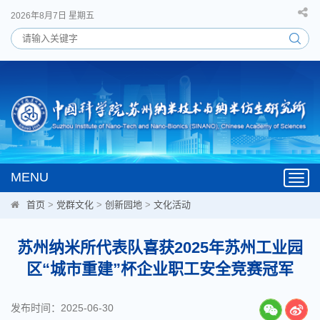
2026年8月7日 星期五
MENU
Toggl
navig
首页
>
党群文化
>
创新园地
>
文化活动
苏州纳米所代表队喜获2025年苏州工业园
区“城市重建”杯企业职工安全竞赛冠军
发布时间：2025-06-30