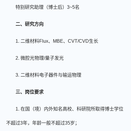
特别研究助理（博士后）
3
~
5
名
二、研究
方向
1.
二维材料
Flux
、
MBE
、
CVT/CVD
生长
2.
微腔光物理
/
量子发光
3.
二维材料电子器件与输运物理
三、
岗位要求
1.
在国（境）内外知名高校、科研院所取得博士学位
不超过
3
年，年龄一般不超过
35
岁；