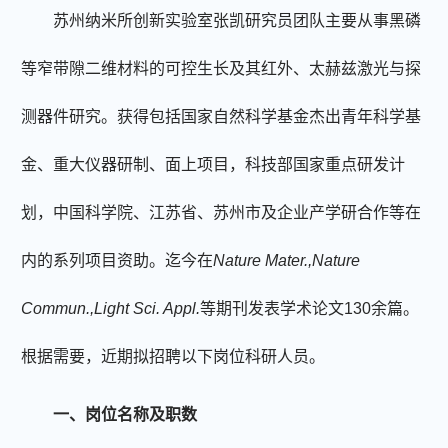
苏州纳米所创新实验室张凯
研究员团队
主要从事黑磷
等窄带隙二维材料的可控生长及其红外、太赫兹激光与探
测器件
研究
。
获得包括
国家
自然科学基金
杰出青年科学基
金
、
重大仪器研制、面上项目
，
科技部国家重点研发计
划，中国科学院、江苏省、苏州市及企业产学研合作
等在
内的系列项目资助
。迄今在
Nature Mater.,Nature
Commun.,Light Sci. Appl.
等期刊发表学术论文
130
余篇
。
根据需要，近期拟招聘以下岗位科研人员
。
一、
岗位名称及职数