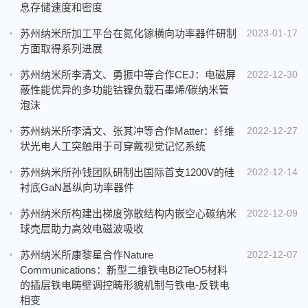
息存储速度和密度
苏州纳米所加工平台在氮化镓横向功率器件研制
2023-01-17
方面取得系列进展
苏州纳米所李清文、勇振中等合作CEJ：电磁屏
2022-12-30
蔽性能优异的多功能钴镍负载石墨烯/碳纳米管
泡沫
苏州纳米所李清文、张其冲等合作Matter：纤维
2022-12-27
状光电人工突触用于可穿戴视觉记忆系统
苏州纳米所孙钱团队研制出国际首支1200V的硅
2022-12-14
衬底GaN基纵向功率器件
苏州纳米所构建出梯度弥散结构内嵌空心碳纳米
2022-12-09
球壳层助力高效电磁波吸收
苏州纳米所康黎星合作Nature
2022-12-07
Communications：新型二维铁电Bi2TeO5材料
的插层铁电畴壁调控畴形貌机制与铁电-反铁电
相变