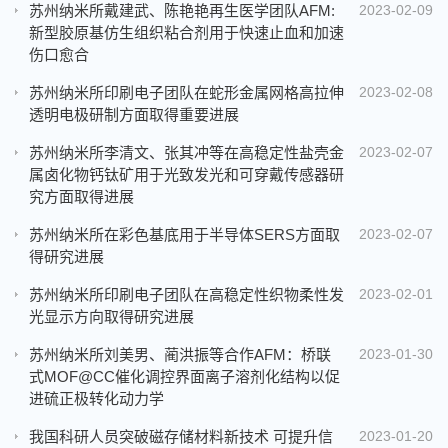
苏州纳米所戴建武、陈艳艳再生医学团队AFM:
2023-02-09
新型胶原基仿生组织粘合剂用于快速止血和加速
伤口愈合
苏州纳米所印刷电子团队在蛇形金属网格高拉伸
2023-02-08
透明电极研制方面取得重要进展
苏州纳米所李清文、张其冲等在高稳定性盐壳金
2023-02-07
属卤化物钙钛矿用于光致发光和可穿戴传感器研
究方面取得进展
苏州纳米所在彩色基底用于半导体SERS方面取
2023-02-07
得研究进展
苏州纳米所印刷电子团队在高稳定性织物柔性发
2023-02-01
光显示方向取得研究进展
苏州纳米所刘美男、蔺洪振等合作AFM：桥联
2023-01-30
式MOF@CC催化调控界面离子溶剂化结构以促
进硫正极转化动力学
我国科研人员突破磁存储材料新技术 可提升信
2023-01-20