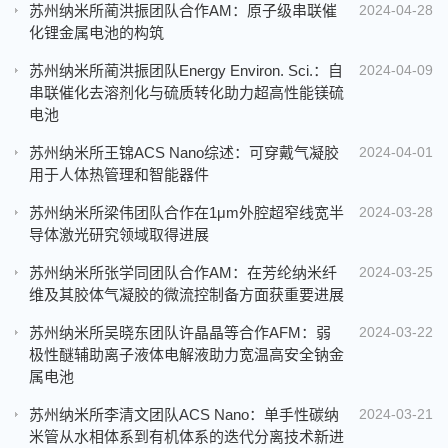
苏州纳米所蔺洪振团队合作AM：原子级串联催
2024-04-28
化锂金属电池的构筑
苏州纳米所蔺洪振团队Energy Environ. Sci.：自
2024-04-09
串联催化去溶剂化与硫质转化助力超高性能镁硫
电池
苏州纳米所王锦ACS Nano综述：可穿戴气凝胶
2024-04-01
用于人体热管理和智能器件
苏州纳米所梁伟团队合作在1μm外腔超窄线宽半
2024-03-28
导体激光研究领域取得进展
苏州纳米所张学同团队合作AM：在芳纶纳米纤
2024-03-25
维及其胶体气凝胶的微流控制备方面获重要进展
苏州纳米所吴晓东团队许晶晶等合作AFM：弱
2024-03-22
极性醚辅助离子液体电解液助力宽温高安全钠金
属电池
苏州纳米所李清文团队ACS Nano：单手性碳纳
2024-03-21
米管从水相体系到有机体系的迭代分离技术新进