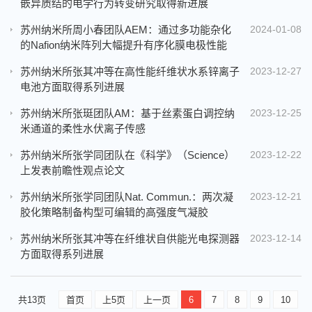
嵌异质结的电学行为转变研究取得新进展
苏州纳米所周小春团队AEM：通过多功能杂化
2024-01-08
的Nafion纳米阵列大幅提升有序化膜电极性能
苏州纳米所张其冲等在高性能纤维状水系锌离子
2023-12-27
电池方面取得系列进展
苏州纳米所张珽团队AM：基于丝素蛋白调控纳
2023-12-25
米通道的柔性水伏离子传感
苏州纳米所张学同团队在《科学》（Science）
2023-12-22
上发表前瞻性观点论文
苏州纳米所张学同团队Nat. Commun.：两次凝
2023-12-21
胶化策略制备构型可编辑的高强度气凝胶
苏州纳米所张其冲等在纤维状自供能光电探测器
2023-12-14
方面取得系列进展
共13页
首页
上5页
上一页
6
7
8
9
10