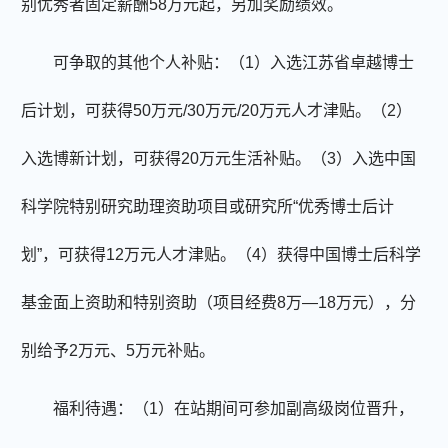
别优秀者固定薪酬
58
万元起，另加奖励绩效。
可争取的其他个人补贴：
（
1
）入选江苏省卓越博士
后计划，可获得
50
万元
/30
万元
/20
万元人才津贴。（
2
）
入选博新计划，可获得
20
万元生活补贴。（
3
）入选中国
科学院特别研究助理资助项目或研究所
“
优秀博士后计
划
”
，可获得
12
万元人才津贴。（
4
）获得中国博士后科学
基金面上资助和特别资助（项目经费
8
万—
18
万
元），分
别给予
2
万元、
5
万元补贴。
福利待遇：（
1
）在站期间可参加副高级岗位晋升，