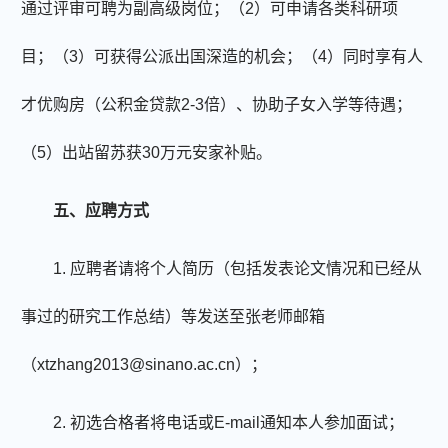
通过评审可聘为副高级岗位；（
2
）可申请各类科研项
目；（
3
）可获得公派出国深造的机会；（
4
）同时享有人
才优购房（公积金贷款
2-3
倍）、协助子女入学等待遇；
（
5
）出站留苏获
30
万元安家补贴。
五
、应聘方式
1.
应聘者请将个人简历（包括发表论文情况和已经从
事过的研究工作总结）等发送至张老师
邮箱
（
xtzhang2013@sinano.ac.cn
）；
2.
初选合格者将电话或
E-mail
通知本人参加面试；